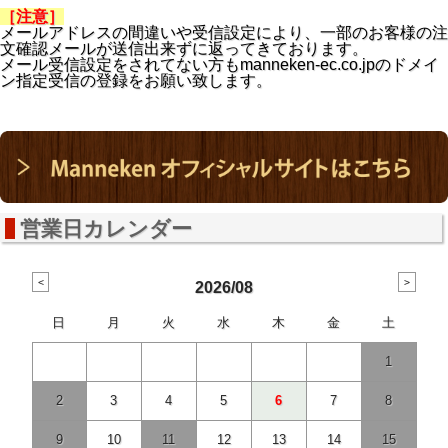
［注意］
メールアドレスの間違いや受信設定により、一部のお客様の注
文確認メールが送信出来ずに返ってきております。
メール受信設定をされてない方も
manneken-ec.co.jpの
ドメイ
ン指定受信の登録をお願い致します。
営業日カレンダー
2026/08
日
月
火
水
木
金
土
1
2
3
4
5
6
7
8
9
10
11
12
13
14
15