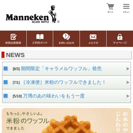
NEWS
期間限定「キャラメルワッフル」発売
[8/3]
［冷凍便］米粉のワッフルできました！
[7/1]
万博のあの味わいをもう一度
[5/18]