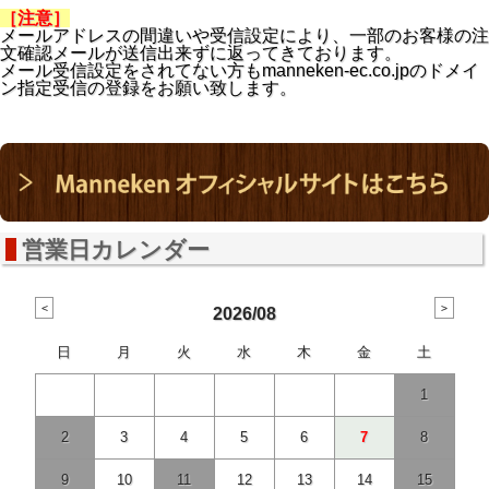
［注意］
メールアドレスの間違いや受信設定により、一部のお客様の注
文確認メールが送信出来ずに返ってきております。
メール受信設定をされてない方も
manneken-ec.co.jpの
ドメイ
ン指定受信の登録をお願い致します。
営業日カレンダー
2026/08
日
月
火
水
木
金
土
1
2
3
4
5
6
7
8
9
10
11
12
13
14
15