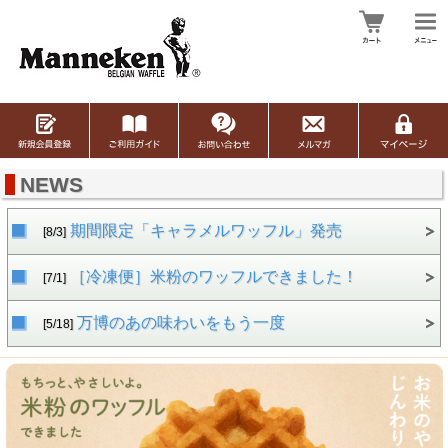
NEWS
期間限定「キャラメルワッフル」発売
[8/3]
［冷凍便］米粉のワッフルできました！
[7/1]
万博のあの味わいをもう一度
[5/18]