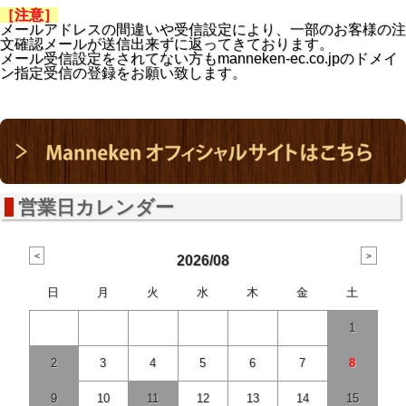
［注意］
メールアドレスの間違いや受信設定により、一部のお客様の注
文確認メールが送信出来ずに返ってきております。
メール受信設定をされてない方も
manneken-ec.co.jpの
ドメイ
ン指定受信の登録をお願い致します。
営業日カレンダー
2026/08
日
月
火
水
木
金
土
1
2
3
4
5
6
7
8
9
10
11
12
13
14
15