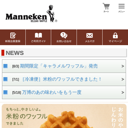
NEWS
期間限定「キャラメルワッフル」発売
[8/3]
［冷凍便］米粉のワッフルできました！
[7/1]
万博のあの味わいをもう一度
[5/18]