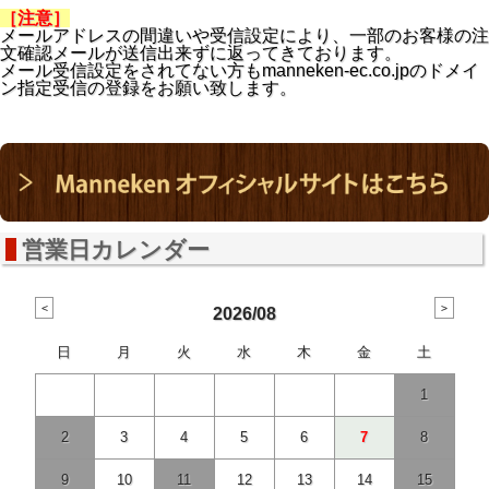
［注意］
メールアドレスの間違いや受信設定により、一部のお客様の注
文確認メールが送信出来ずに返ってきております。
メール受信設定をされてない方も
manneken-ec.co.jpの
ドメイ
ン指定受信の登録をお願い致します。
営業日カレンダー
2026/08
日
月
火
水
木
金
土
1
2
3
4
5
6
7
8
9
10
11
12
13
14
15