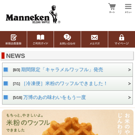
NEWS
期間限定「キャラメルワッフル」発売
[8/3]
［冷凍便］米粉のワッフルできました！
[7/1]
万博のあの味わいをもう一度
[5/18]