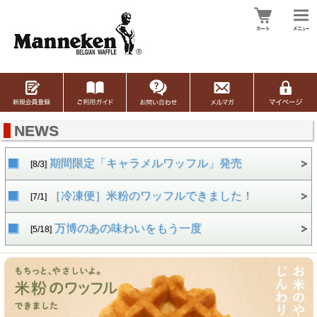
NEWS
期間限定「キャラメルワッフル」発売
[8/3]
［冷凍便］米粉のワッフルできました！
[7/1]
万博のあの味わいをもう一度
[5/18]