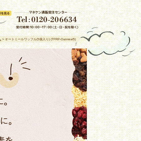
ム
> オートミールワッフル(5個入り) (TFRP-Oatmeal5)