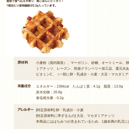
小麦粉（国内製造）、マーガリン、砂糖、オートミール、
ミアナッツ、レーズン、乾燥クランベリー加工品、還元水
ビタミンC、（一部に卵・乳成分・小麦・大豆・マカダミア
エネルギー：236kcal たんぱく質：4.1g 脂質：13.0g
炭水化物：26.8g
食塩相当量：0.2g
[特定原材料] 卵・乳成分・小麦
[特定原材料に準ずるもの] 大豆、マカダミアナッツ
本商品にははちみつが含まれているため、1歳未満の乳児に