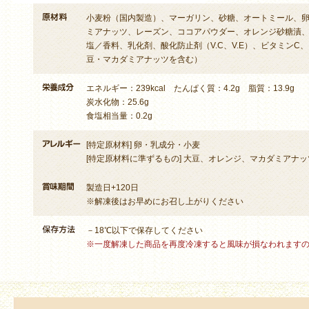
小麦粉（国内製造）、マーガリン、砂糖、オートミール、
ミアナッツ、レーズン、ココアパウダー、オレンジ砂糖漬
塩／香料、乳化剤、酸化防止剤（V.C、V.E）、ビタミン
豆・マカダミアナッツを含む）
エネルギー：239kcal たんぱく質：4.2g 脂質：13.9g
炭水化物：25.6g
食塩相当量：0.2g
[特定原材料] 卵・乳成分・小麦
[特定原材料に準ずるもの] 大豆、オレンジ、マカダミアナッ
製造日+120日
※解凍後はお早めにお召し上がりください
－18℃以下で保存してください
※一度解凍した商品を再度冷凍すると風味が損なわれます